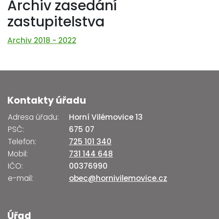
Archiv zasedání
zastupitelstva
Archiv 2018 - 2022
Kontakty úřadu
Adresa úřadu:
Horní Vilémovice 13
PSČ:
675 07
Telefon:
725 101 340
Mobil:
731 144 648
IČO:
00376990
e-mail:
obec@hornivilemovice.cz
Úřad