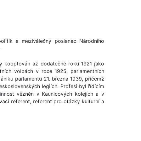
olitik a meziválečný poslanec Národního
.
ny kooptován až dodatečně roku 1921 jako
tních volbách v roce 1925, parlamentních
zániku parlamentu 21. března 1939, přičemž
skoslovenských legiích. Profesí byl řídícím
innost vězněn v Kaunicových kolejích a v
cí referent, referent pro otázky kulturní a