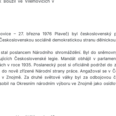
 sloužil ve Vilémovicích v
ovice – 27. března 1976 Plaveč) byl československý p
Československou sociálně demokratickou stranu dělnickou
 stal poslancem Národního shromáždění. Byl do sněmov
ujících Československé legie. Mandát obhájil v parlamen
ch v roce 1935. Poslanecký post si oficiálně podržel do 
l do nově zřízené Národní strany práce. Angažoval se v Če
l v Znojmě. Za druhé světové války byl za odbojovou č
obil na Okresním národním výboru ve Znojmě jako osídlova