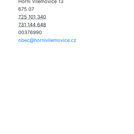
Horní Vilémovice 13
675 07
725 101 340
731 144 648
00376990
obec@hornivilemovice.cz