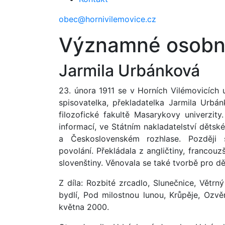
obec@hornivilemovice.cz
Významné osobn
Jarmila Urbánková
23. února 1911 se v Horních Vilémovicích u
spisovatelka, překladatelka Jarmila Urbá
filozofické fakultě Masarykovy univerzity
informací, ve Státním nakladatelství dětské
a Československém rozhlase. Později 
povolání. Překládala z angličtiny, francouzš
slovenštiny. Věnovala se také tvorbě pro dět
Z díla: Rozbité zrcadlo, Slunečnice, Větrn
bydlí, Pod milostnou lunou, Krůpěje, Ozvě
května 2000.