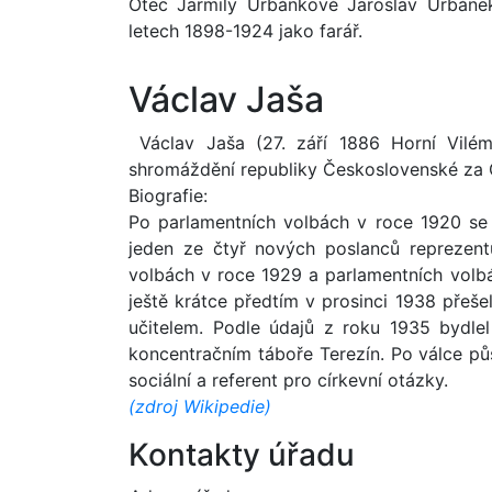
Otec Jarmily Urbánkové Jaroslav Urbánek
letech 1898-1924 jako farář.
Václav Jaša
Václav Jaša (27. září 1886 Horní Vilém
shromáždění republiky Československé za 
Biografie:
Po parlamentních volbách v roce 1920 se
jeden ze čtyř nových poslanců reprezent
volbách v roce 1929 a parlamentních volbá
ještě krátce předtím v prosinci 1938 přeše
učitelem. Podle údajů z roku 1935 bydle
koncentračním táboře Terezín. Po válce půs
sociální a referent pro církevní otázky.
(zdroj Wikipedie)
Kontakty úřadu