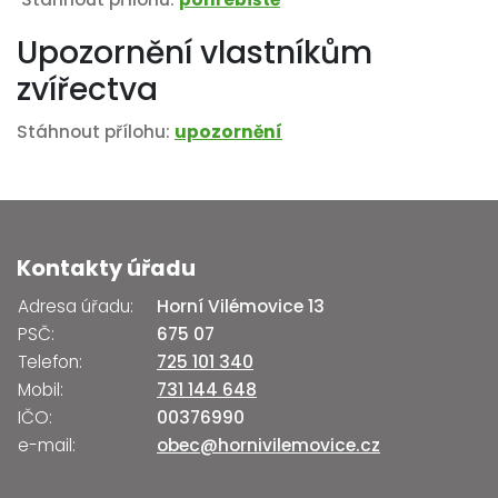
Upozornění vlastníkům
zvířectva
Stáhnout přílohu:
upozornění
Kontakty úřadu
Adresa úřadu:
Horní Vilémovice 13
PSČ:
675 07
Telefon:
725 101 340
Mobil:
731 144 648
IČO:
00376990
e-mail:
obec@hornivilemovice.cz