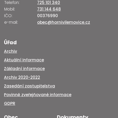
Telefon:
725 101 340
Mobil:
731 144 648
IČO:
00376990
e-mail:
obec@hornivilemovice.cz
Úřad
Archiv
Aktuální informace
Základní informace
Archiv 2020-2022
Zasedání zastupitelstva
Povinně zveřejňované informace
GDPR
Obec
Dokumenty