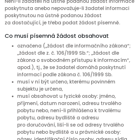
Není-li žadateli na ústně podanou žádost informace
poskytnuta anebo nepovažuje-li žadatel informaci
poskytnutou na ústně podanou žádost
za dostačující, je třeba podat žádost písemně.
Co musí písemná žádost obsahovat
označena („žádost dle informačního zákona“;
„žádost dle z. č. 106/1999 Sb.“; „žádost dle
zákona o svobodném přístupu k informacím“,
apod.), tj., že se žadatel domáhá poskytnutí
informací podle zákona č. 106/1999 Sb.
musí v ní být určeno, kterému povinném
subjektu je určena,
musí obsahovat u fyzické osoby: jméno,
příjmení, datum narození, adresu trvalého
pobytu nebo, není-li přihlášena k trvalému
pobytu, adresu bydliště a adresu
pro doručování, liší-li se od adresy trvalého
pobytu nebo bydliště a u právnické osoby:
název, identifikační číslo osoby, adresu sídla