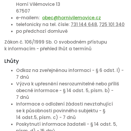
Horní Vilémovice 13
67507
e-mailem:
obec@hornivilemovice.cz
telefonicky na tel. čísle:
731 144 648
,
725 101 340
po předchozí domluvě
Zákon č. 106/1999 Sb. O svobodném přístupu
k informacím - přehled lhůt a termínů
Lhůty
Odkaz na zveřejněnou informaci - § 6 odst. l) -
7 dnů
Výzva k upřesnění nesrozumitelné nebo příliš
obecné informace - § 14 odst. 5, písm. b) -
7 dnů
Informace o odložení žádosti nevztahující
se k působnosti povinného subjektu - §
14 odst.5, písm. c) - 7 dnů
Poskytnutí informace žadateli - § 14 odst. 5,
písm. d) - 15 dnů