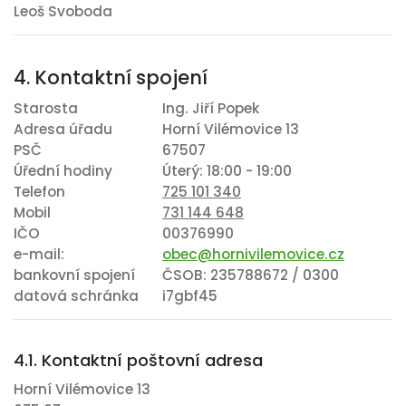
Leoš Svoboda
4. Kontaktní spojení
Starosta
Ing. Jiří Popek
Adresa úřadu
Horní Vilémovice 13
PSČ
67507
Úřední hodiny
Úterý: 18:00 - 19:00
Telefon
725 101 340
Mobil
731 144 648
IČO
00376990
e-mail:
obec@hornivilemovice.cz
bankovní spojení
ČSOB: 235788672 / 0300
datová schránka
i7gbf45
4.1. Kontaktní poštovní adresa
Horní Vilémovice 13