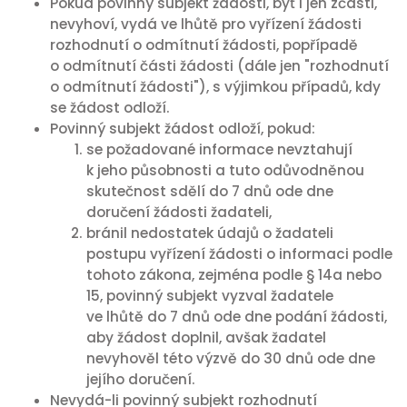
Pokud povinný subjekt žádosti, byť i jen zčásti,
nevyhoví, vydá ve lhůtě pro vyřízení žádosti
rozhodnutí o odmítnutí žádosti, popřípadě
o odmítnutí části žádosti (dále jen "rozhodnutí
o odmítnutí žádosti"), s výjimkou případů, kdy
se žádost odloží.
Povinný subjekt žádost odloží, pokud:
se požadované informace nevztahují
k jeho působnosti a tuto odůvodněnou
skutečnost sdělí do 7 dnů ode dne
doručení žádosti žadateli,
bránil nedostatek údajů o žadateli
postupu vyřízení žádosti o informaci podle
tohoto zákona, zejména podle § 14a nebo
15, povinný subjekt vyzval žadatele
ve lhůtě do 7 dnů ode dne podání žádosti,
aby žádost doplnil, avšak žadatel
nevyhověl této výzvě do 30 dnů ode dne
jejího doručení.
Nevydá-li povinný subjekt rozhodnutí