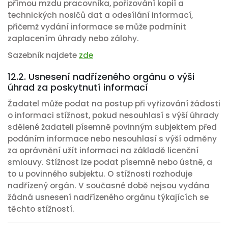
přímou mzdu pracovníka, pořizování kopií a
technických nosičů dat a odesílání informací,
přičemž vydání informace se může podmínit
zaplacením úhrady nebo zálohy.
Sazebník najdete
zde
12.2. Usnesení nadřízeného orgánu o výši
úhrad za poskytnutí informací
Žadatel může podat na postup při vyřizování žádosti
o informaci stížnost, pokud nesouhlasí s výší úhrady
sdělené žadateli písemně povinným subjektem před
podáním informace nebo nesouhlasí s výší odměny
za oprávnění užít informaci na základě licenční
smlouvy. Stížnost lze podat písemně nebo ústně, a
to u povinného subjektu. O stížnosti rozhoduje
nadřízený orgán. V současné době nejsou vydána
žádná usnesení nadřízeného orgánu týkajících se
těchto stížností.