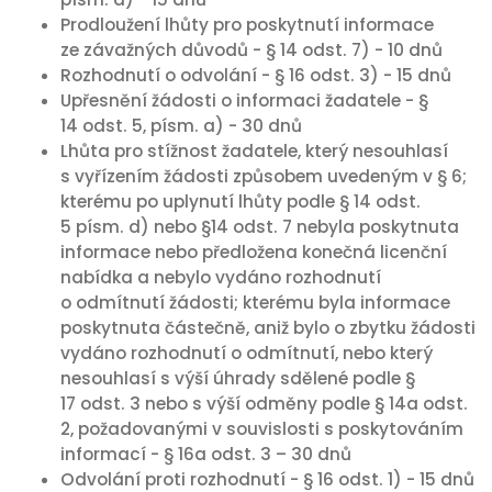
Prodloužení lhůty pro poskytnutí informace
ze závažných důvodů - § 14 odst. 7) - 10 dnů
Rozhodnutí o odvolání - § 16 odst. 3) - 15 dnů
Upřesnění žádosti o informaci žadatele - §
14 odst. 5, písm. a) - 30 dnů
Lhůta pro stížnost žadatele, který nesouhlasí
s vyřízením žádosti způsobem uvedeným v § 6;
kterému po uplynutí lhůty podle § 14 odst.
5 písm. d) nebo §14 odst. 7 nebyla poskytnuta
informace nebo předložena konečná licenční
nabídka a nebylo vydáno rozhodnutí
o odmítnutí žádosti; kterému byla informace
poskytnuta částečně, aniž bylo o zbytku žádosti
vydáno rozhodnutí o odmítnutí, nebo který
nesouhlasí s výší úhrady sdělené podle §
17 odst. 3 nebo s výší odměny podle § 14a odst.
2, požadovanými v souvislosti s poskytováním
informací - § 16a odst. 3 – 30 dnů
Odvolání proti rozhodnutí - § 16 odst. 1) - 15 dnů