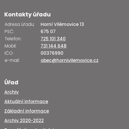
Kontakty úřadu
Adresa úřadu:
Horní Vilémovice 13
PSČ:
675 07
Telefon:
725 101 340
Mobil:
731 144 648
IČO:
00376990
e-mail:
obec@hornivilemovice.cz
Úřad
Archiv
Aktuální informace
Základní informace
Archiv 2020-2022