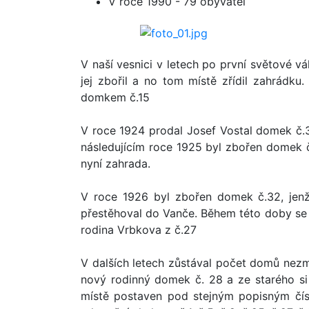
V roce 1990 - 79 obyvatel
V naší vesnici v letech po první světové v
jej zbořil a no tom místě zřídil zahrádk
domkem č.15
V roce 1924 prodal Josef Vostal domek č.3
následujícím roce 1925 byl zbořen domek 
nyní zahrada.
V roce 1926 byl zbořen domek č.32, jenž
přestěhoval do Vanče. Během této doby se te
rodina Vrbkova z č.27
V dalších letech zůstával počet domů nezmě
nový rodinný domek č. 28 a ze starého si
místě postaven pod stejným popisným čís