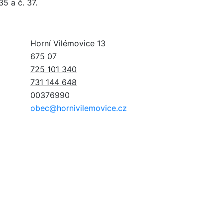
35 a č. 37.
Horní Vilémovice 13
675 07
725 101 340
731 144 648
00376990
obec@hornivilemovice.cz