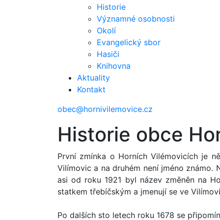
Historie
Významné osobnosti
Okolí
Evangelický sbor
Hasiči
Knihovna
Aktuality
Kontakt
obec@hornivilemovice.cz
Historie obce Ho
První zmínka o Horních Vilémovicích je 
Vilímovic a na druhém není jméno známo. N
asi od roku 1921 byl název změněn na Hor
statkem třebíčským a jmenují se ve Vilímovi
Po dalších sto letech roku 1678 se připomína