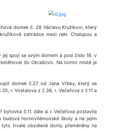
achová domek č. 28 Václavu Kružíkovi, který
 kružíkově zahrádce mezi rekr. Chalupou a
 jej spoji se svým domem a pod číslo 18. v
estěhoval do Okrašovic. Na tomto místě je
oupil domek č.27 od Jana Vrbky, který se
5, r. Vostalova z č.38, r. Večeřova z č.11 a
bytovka č.11. dále si r. Večeřova postavila
a budova hornovilémovské školy a na jejím
y tyto trvale obydlené domy přeměněny na