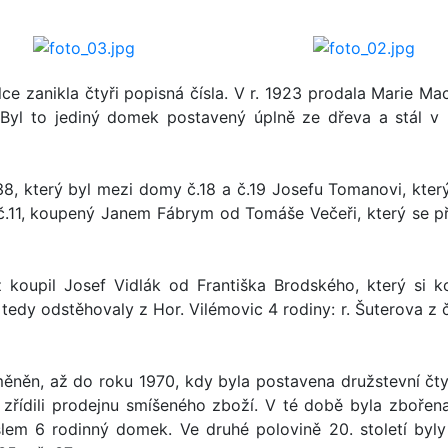
álce zanikla čtyři popisná čísla. V r. 1923 prodala Marie M
u. Byl to jediný domek postavený úplně ze dřeva a stál v
8, který byl mezi domy č.18 a č.19 Josefu Tomanovi, který
č.11, koupený Janem Fábrym od Tomáše Večeři, který se př
 koupil Josef Vidlák od Františka Brodského, který si k
dy odstěhovaly z Hor. Vilémovic 4 rodiny: r. Šuterova z č.3
něn, až do roku 1970, kdy byla postavena družstevní čtyř 
 zřídili prodejnu smíšeného zboží. V té době byla zbořen
lem 6 rodinný domek. Ve druhé polovině 20. století byl