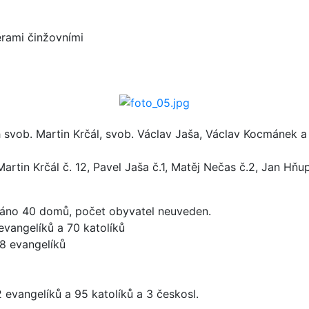
ěrami činžovními
 svob. Martin Krčál, svob. Václav Jaša, Václav Kocmánek a 
artin Krčál č. 12, Pavel Jaša č.1, Matěj Nečas č.2, Jan Hňu
váno 40 domů, počet obyvatel neuveden.
evangelíků a 70 katolíků
28 evangelíků
 evangelíků a 95 katolíků a 3 českosl.