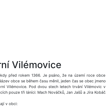
rní Vilémovice
někdy před rokem 1366. Je psáno, že na území roce obce 
ázev obce se během času měnil, jeden čas se obec jmenova
ní Vilémovice. Pod dvou stech letech trvání Vilémovic v
cích pouze tři láníci: Mach Nováčků, Jan Jašů a Jíra Kobáč
jí v obci: