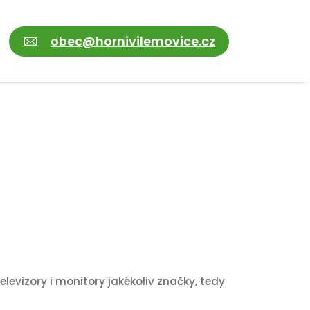
obec@hornivilemovice.cz
evizory i monitory jakékoliv značky, tedy