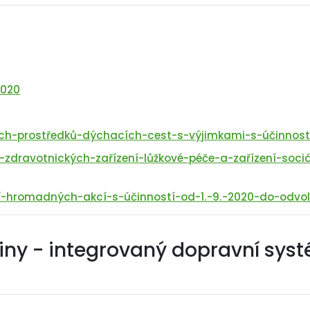
2020
h-prostředků-dýchacích-cest-s-výjimkami-s-účinností
dravotnických-zařízení-lůžkové-péče-a-zařízení-sociál
hromadných-akcí-s-účinností-od-1.-9.-2020-do-odvol
iny - integrovaný dopravní sys