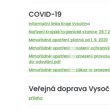
COVID-19
Informační linka Kraje Vysočin
a
Nařízení Krajské hygienické stanice 29.7.
Mimořádná opatření, platná od 1. 9. 2020
Mimořádné-opatření-–-nošení-ochrannýc
Mimořádné-opatření-–-omezení-provozu-z
do-odvolání.pdf
Mimořádné-opatření-–-zákaz-a-omezení-
Veřejná doprava Vysoč
příloha