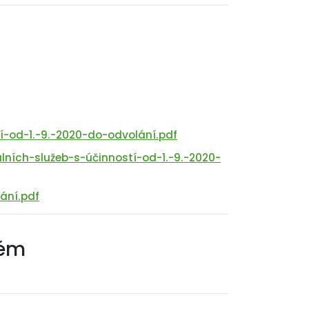
-od-1.-9.-2020-do-odvolání.pdf
ních-služeb-s-účinností-od-1.-9.-2020-
ání.pdf
tém