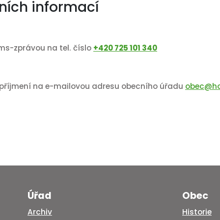
ních informací
sms-zprávou na tel. číslo
+420 725 101 340
a příjmení na e-mailovou adresu obecního úřadu
obec@hor
Úřad
Obec
Archiv
Historie