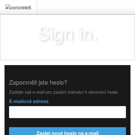
Sign in.
Zapomněli jste heslo?
Zadejte váš e-mail pro zaslání instrukcí k obnovení hesla.
E-mailová adresa
Zaslat nové heslo na e-mail